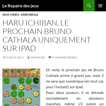
Recherche
Le Repaire des jeux
ALLER
MENU
AU
JEUX VIDÉO
,
VIDÉORÈGLE
PRINCI
CONTENU
HARU ICHIBAN, LE
PROCHAIN BRUNO
CATHALA UNIQUEMENT
SUR IPAD
9 AOÛT 2011
MATINCIEL
4 COMMENTAIRES
Eh voilà, le prochain jeu de Bruno
Cathala arrive à grand pas, mais il
ne sera que numérique (en tout cas
pour l’instant) sur Ipad.
Pour deux joueurs, il se déroule
normalement en plusieurs
manches, même s’il existe un