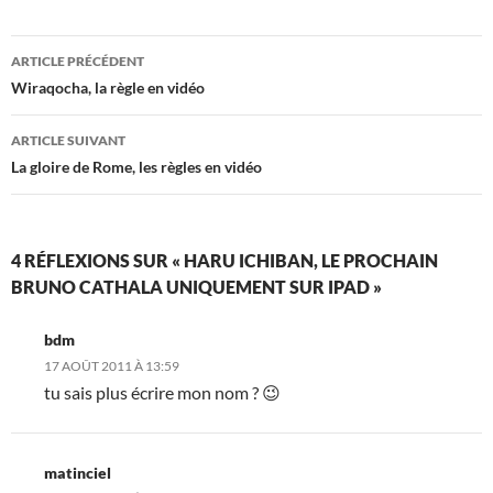
Navigation
ARTICLE PRÉCÉDENT
des
Wiraqocha, la règle en vidéo
articles
ARTICLE SUIVANT
La gloire de Rome, les règles en vidéo
4 RÉFLEXIONS SUR « HARU ICHIBAN, LE PROCHAIN
BRUNO CATHALA UNIQUEMENT SUR IPAD »
bdm
17 AOÛT 2011 À 13:59
tu sais plus écrire mon nom ? 😉
matinciel