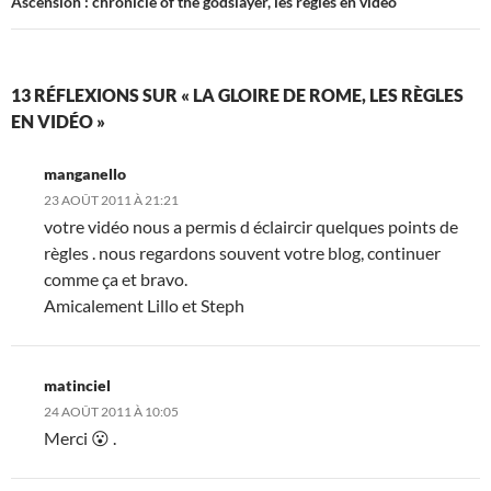
Ascension : chronicle of the godslayer, les règles en vidéo
13 RÉFLEXIONS SUR « LA GLOIRE DE ROME, LES RÈGLES
EN VIDÉO »
manganello
23 AOÛT 2011 À 21:21
votre vidéo nous a permis d éclaircir quelques points de
règles . nous regardons souvent votre blog, continuer
comme ça et bravo.
Amicalement Lillo et Steph
matinciel
24 AOÛT 2011 À 10:05
Merci 😮 .