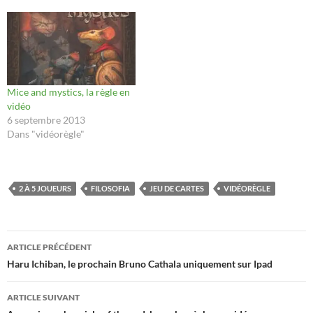
Mice and mystics, la règle en
vidéo
6 septembre 2013
Dans "vidéorègle"
2 À 5 JOUEURS
FILOSOFIA
JEU DE CARTES
VIDÉORÈGLE
Navigation
ARTICLE PRÉCÉDENT
des
Haru Ichiban, le prochain Bruno Cathala uniquement sur Ipad
articles
ARTICLE SUIVANT