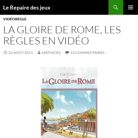
Recherche
Le Repaire des jeux
ALLER
MENU
AU
VIDÉORÈGLE
PRINCI
CONTENU
LA GLOIRE DE ROME, LES
RÈGLES EN VIDÉO
22 AOÛT 2011
MATINCIEL
13 COMMENTAIRES