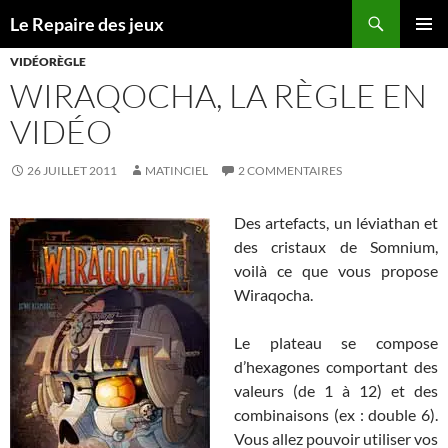
Recherche
Le Repaire des jeux
ALLER
MENU
AU
VIDÉORÈGLE
PRINCI
CONTENU
WIRAQOCHA, LA RÈGLE EN
VIDÉO
26 JUILLET 2011
MATINCIEL
2 COMMENTAIRES
Des artefacts, un léviathan et
des cristaux de Somnium,
voilà ce que vous propose
Wiraqocha.
Le plateau se compose
d’hexagones comportant des
valeurs (de 1 à 12) et des
combinaisons (ex : double 6).
Vous allez pouvoir utiliser vos