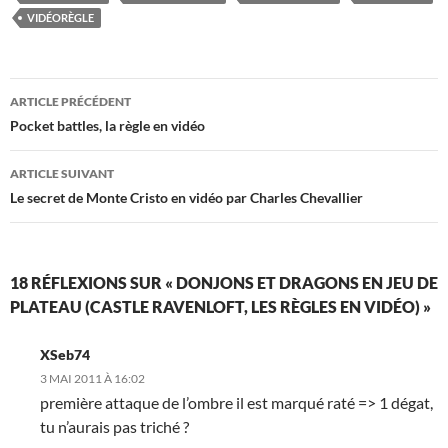
VIDÉORÈGLE
Navigation
ARTICLE PRÉCÉDENT
des
Pocket battles, la règle en vidéo
articles
ARTICLE SUIVANT
Le secret de Monte Cristo en vidéo par Charles Chevallier
18 RÉFLEXIONS SUR « DONJONS ET DRAGONS EN JEU DE
PLATEAU (CASTLE RAVENLOFT, LES RÈGLES EN VIDÉO) »
XSeb74
3 MAI 2011 À 16:02
première attaque de l’ombre il est marqué raté => 1 dégat,
tu n’aurais pas triché ?