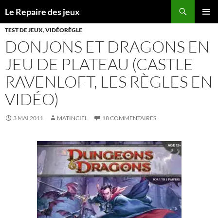
Recherche
Le Repaire des jeux
ALLER
MENU
AU
TEST DE JEUX
,
VIDÉORÈGLE
PRINCI
CONTENU
DONJONS ET DRAGONS EN
JEU DE PLATEAU (CASTLE
RAVENLOFT, LES RÈGLES EN
VIDÉO)
3 MAI 2011
MATINCIEL
18 COMMENTAIRES