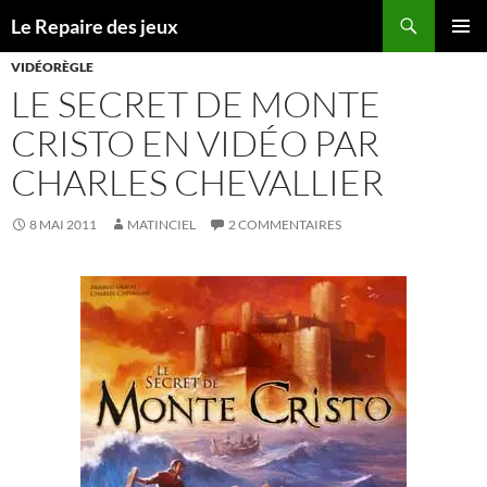
Recherche
Le Repaire des jeux
ALLER
MENU
AU
VIDÉORÈGLE
PRINCI
CONTENU
LE SECRET DE MONTE
CRISTO EN VIDÉO PAR
CHARLES CHEVALLIER
8 MAI 2011
MATINCIEL
2 COMMENTAIRES