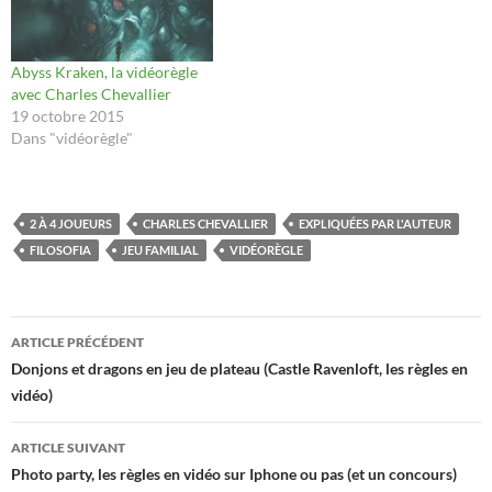
Abyss Kraken, la vidéorègle
avec Charles Chevallier
19 octobre 2015
Dans "vidéorègle"
2 À 4 JOUEURS
CHARLES CHEVALLIER
EXPLIQUÉES PAR L'AUTEUR
FILOSOFIA
JEU FAMILIAL
VIDÉORÈGLE
Navigation
ARTICLE PRÉCÉDENT
des
Donjons et dragons en jeu de plateau (Castle Ravenloft, les règles en
vidéo)
articles
ARTICLE SUIVANT
Photo party, les règles en vidéo sur Iphone ou pas (et un concours)