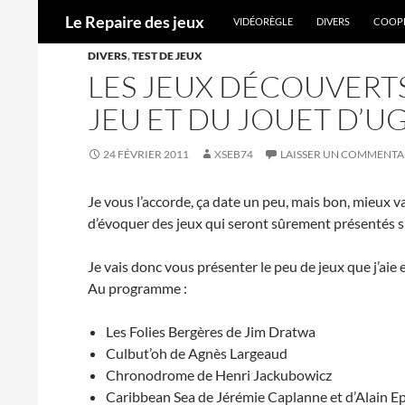
ALLER AU CONTENU
Recherche
Le Repaire des jeux
VIDÉORÈGLE
DIVERS
COOPÉ
DIVERS
,
TEST DE JEUX
LES JEUX DÉCOUVERTS
JEU ET DU JOUET D’UG
24 FÉVRIER 2011
XSEB74
LAISSER UN COMMENTA
Je vous l’accorde, ça date un peu, mais bon, mieux v
d’évoquer des jeux qui seront sûrement présentés su
Je vais donc vous présenter le peu de jeux que j’aie 
Au programme :
Les Folies Bergères de Jim Dratwa
Culbut’oh de Agnès Largeaud
Chronodrome de Henri Jackubowicz
Caribbean Sea de Jérémie Caplanne et d’Alain E