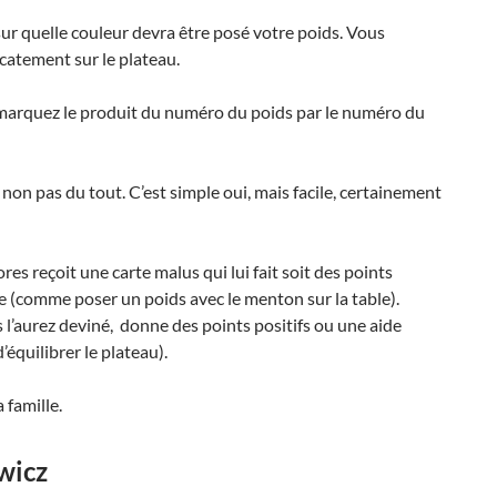
sur quelle couleur devra être posé votre poids. Vous
icatement sur le plateau.
us marquez le produit du numéro du poids par le numéro du
en non pas du tout. C’est simple oui, mais facile, certainement
ores reçoit une carte malus qui lui fait soit des points
gage (comme poser un poids avec le menton sur la table).
s l’aurez deviné, donne des points positifs ou une aide
quilibrer le plateau).
 famille.
wicz