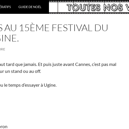
RATIFS
GUIDE DE NOËL
 AU 15ÈME FESTIVAL DU
INE.
IRE
aut tard que jamais. Et puis juste avant Cannes, c’est pas mal
r un stand ou au off.
eu le temps d’essayer à Ugine.
pron