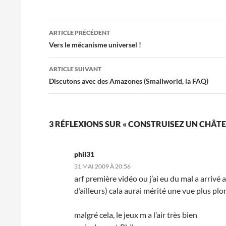
Navigation
ARTICLE PRÉCÉDENT
des
Vers le mécanisme universel !
articles
ARTICLE SUIVANT
Discutons avec des Amazones (Smallworld, la FAQ)
3 RÉFLEXIONS SUR « CONSTRUISEZ UN CHÂTEA
phil31
31 MAI 2009 À 20:56
arf première vidéo ou j’ai eu du mal a arrivé 
d’ailleurs) cala aurai mérité une vue plus plo
malgré cela, le jeux m a l’air très bien