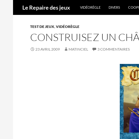
ALLER AU CONTENU
Recherche
Le Repaire des jeux
VIDÉORÈGLE
DIVERS
COOPÉ
TEST DE JEUX
,
VIDÉORÈGLE
CONSTRUISEZ UN CHÂT
23 AVRIL 2009
MATINCIEL
3 COMMENTAIRES