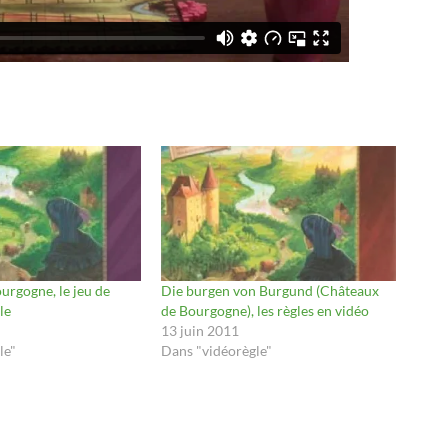
urgogne, le jeu de
Die burgen von Burgund (Châteaux
le
de Bourgogne), les règles en vidéo
13 juin 2011
le"
Dans "vidéorègle"