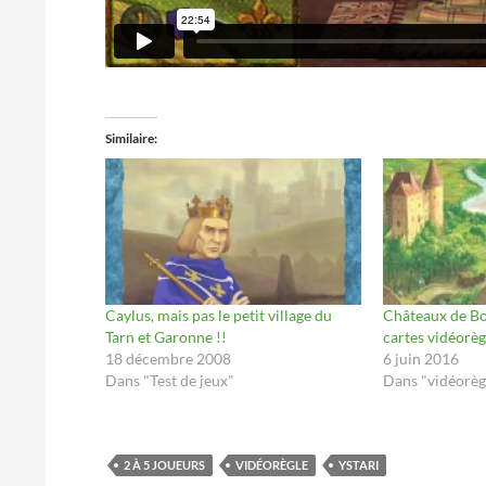
Similaire
Caylus, mais pas le petit village du
Châteaux de Bo
Tarn et Garonne !!
cartes vidéorèg
18 décembre 2008
6 juin 2016
Dans "Test de jeux"
Dans "vidéorèg
2 À 5 JOUEURS
VIDÉORÈGLE
YSTARI