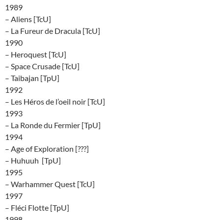
1989
– Aliens [TcU]
– La Fureur de Dracula [TcU]
1990
– Heroquest [TcU]
– Space Crusade [TcU]
– Taibajan [TpU]
1992
– Les Héros de l’oeil noir [TcU]
1993
– La Ronde du Fermier [TpU]
1994
– Age of Exploration [???]
– Huhuuh [TpU]
1995
– Warhammer Quest [TcU]
1997
– Fléci Flotte [TpU]
1998