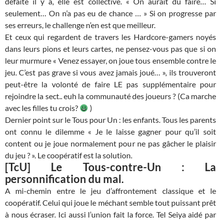
défaite il y a, elle est collective. « On aurait dû faire… Si
seulement… On n’a pas eu de chance … » Si on progresse par
ses erreurs, le challenge n’en est que meilleur.
Et ceux qui regardent de travers les Hardcore-gamers noyés
dans leurs pions et leurs cartes, ne pensez-vous pas que si on
leur murmure « Venez essayer, on joue tous ensemble contre le
jeu. C’est pas grave si vous avez jamais joué… », ils trouveront
peut-être la volonté de faire LE pas supplémentaire pour
rejoindre la sect.. euh la communauté des joueurs ? (Ca marche
avec les filles tu crois?
)
Dernier point sur le Tous pour Un : les enfants. Tous les parents
ont connu le dilemme « Je le laisse gagner pour qu’il soit
content ou je joue normalement pour ne pas gâcher le plaisir
du jeu ? ». Le coopératif est la solution.
[TcU] Le Tous-contre-Un : La
personnification du mal.
A mi-chemin entre le jeu d’affrontement classique et le
coopératif. Celui qui joue le méchant semble tout puissant prêt
à nous écraser. Ici aussi l’union fait la force. Tel Seiya aidé par