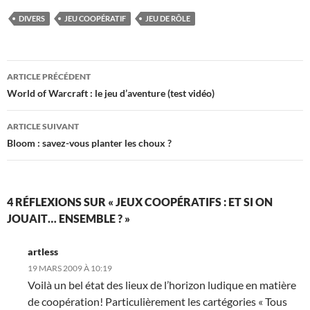
DIVERS
JEU COOPÉRATIF
JEU DE RÔLE
Navigation
ARTICLE PRÉCÉDENT
des
World of Warcraft : le jeu d’aventure (test vidéo)
articles
ARTICLE SUIVANT
Bloom : savez-vous planter les choux ?
4 RÉFLEXIONS SUR « JEUX COOPÉRATIFS : ET SI ON
JOUAIT… ENSEMBLE ? »
artless
19 MARS 2009 À 10:19
Voilà un bel état des lieux de l’horizon ludique en matière
de coopération! Particulièrement les cartégories « Tous