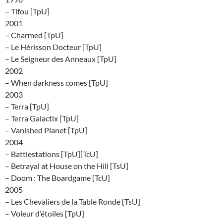
– Tifou [TpU]
2001
– Charmed [TpU]
– Le Hérisson Docteur [TpU]
– Le Seigneur des Anneaux [TpU]
2002
– When darkness comes [TpU]
2003
– Terra [TpU]
– Terra Galactix [TpU]
– Vanished Planet [TpU]
2004
– Battlestations [TpU][TcU]
– Betrayal at House on the Hill [TsU]
– Doom : The Boardgame [TcU]
2005
– Les Chevaliers de la Table Ronde [TsU]
– Voleur d’étoiles [TpU]