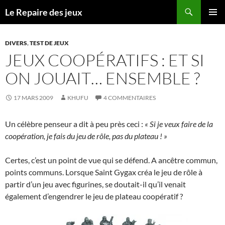
Recherche
Le Repaire des jeux
ALLER
MENU
AU
PRINCI
CONTENU
DIVERS
,
TEST DE JEUX
JEUX COOPÉRATIFS : ET SI
ON JOUAIT… ENSEMBLE ?
17 MARS 2009
KHUFU
4 COMMENTAIRES
Un célèbre penseur a dit à peu près ceci :
« Si je veux faire de la
coopération, je fais du jeu de rôle, pas du plateau ! »
Certes, c’est un point de vue qui se défend. A ancêtre commun,
points communs. Lorsque Saint Gygax créa le jeu de rôle à
partir d’un jeu avec figurines, se doutait-il qu’il venait
également d’engendrer le jeu de plateau coopératif ?