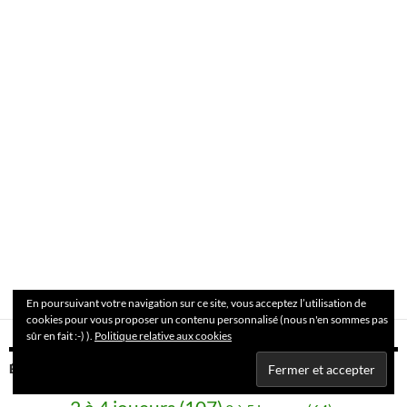
En poursuivant votre navigation sur ce site, vous acceptez l’utilisation de
cookies pour vous proposer un contenu personnalisé (nous n'en sommes pas
sûr en fait :-) ).
Politique relative aux cookies
ÉTIQUETTES