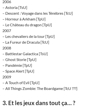
2006
– Astoria [TsU]
– Descent : Voyage dans les Ténèbres [TcU]
– Horreur à Arkham [TpU]
– Le Château du dragon [TpU]
2007
– Les chevaliers de la tour [TpU]
– La Fureur de Dracula [TcU]
2008
– Battlestar Galactica [TsU]
– Ghost Storie [TpU]
– Pandémie [TpU]
– Space Alert [TpU]
2009
– A Touch of Evil [TpU]
– All Things Zombie: The Boardgame [TcU ???]
3. Et les jeux dans tout ça… ?