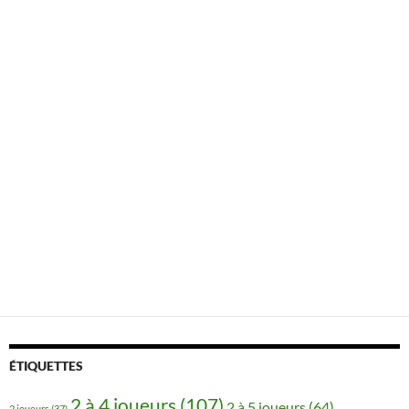
ÉTIQUETTES
2 à 4 joueurs
(107)
2 à 5 joueurs
(64)
2 joueurs
(37)