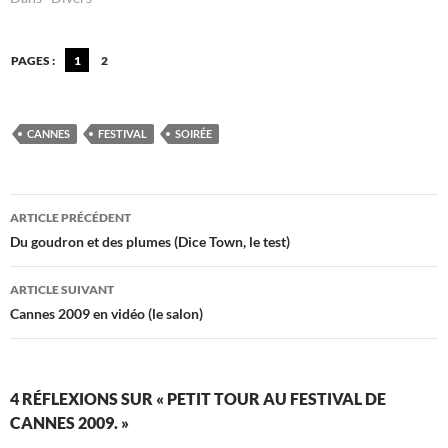
PAGES :
1
2
CANNES
FESTIVAL
SOIRÉE
Navigation
ARTICLE PRÉCÉDENT
des
Du goudron et des plumes (Dice Town, le test)
articles
ARTICLE SUIVANT
Cannes 2009 en vidéo (le salon)
4 RÉFLEXIONS SUR « PETIT TOUR AU FESTIVAL DE
CANNES 2009. »