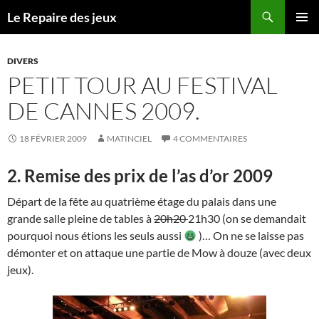
Recherche
Le Repaire des jeux
ALLER
MENU
AU
PRINCI
CONTENU
DIVERS
PETIT TOUR AU FESTIVAL
DE CANNES 2009.
18 FÉVRIER 2009
MATINCIEL
4 COMMENTAIRES
2. Remise des prix de l’as d’or 2009
Départ de la fête au quatrième étage du palais dans une
grande salle pleine de tables à
20h20
21h30 (on se demandait
pourquoi nous étions les seuls aussi
)… On ne se laisse pas
démonter et on attaque une partie de Mow à douze (avec deux
jeux).