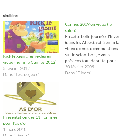
Similaire
Cannes 2009 en vidéo (le
salon)
En cette belle journée d'hiver
(dans les Alpes), voilà enfin la
vidéo de mes déambulations
sur le salon. Bon je vous
Rick le géant, les régles en
préviens tout de suite, pour
vidéo (nominé Cannes 2012)
ceux qui y seraient allés, cela
20 février 2009
5 février 2012
ne présente pas grand intérêt,
Dans "Divers"
Dans "Test de jeux"
sauf pour les nostalgiques.
Par contre pour les autres,
voilà un bon moyen…
Présentation des 11 nominés
pour l’as d’or
1 mars 2010
Dans "Divers"