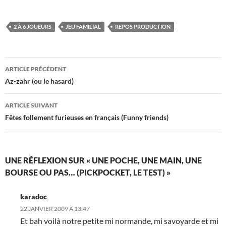
2 À 6 JOUEURS
JEU FAMILIAL
REPOS PRODUCTION
Navigation
ARTICLE PRÉCÉDENT
des
Az-zahr (ou le hasard)
articles
ARTICLE SUIVANT
Fêtes follement furieuses en français (Funny friends)
UNE RÉFLEXION SUR « UNE POCHE, UNE MAIN, UNE
BOURSE OU PAS… (PICKPOCKET, LE TEST) »
karadoc
22 JANVIER 2009 À 13:47
Et bah voilà notre petite mi normande, mi savoyarde et mi