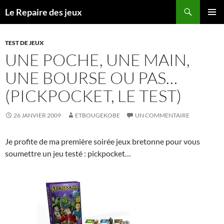
Recherche
Le Repaire des jeux
ALLER
MENU
AU
PRINCI
CONTENU
TEST DE JEUX
UNE POCHE, UNE MAIN,
UNE BOURSE OU PAS…
(PICKPOCKET, LE TEST)
26 JANVIER 2009
ETBOUGEKOBE
UN COMMENTAIRE
Je profite de ma première soirée jeux bretonne pour vous
soumettre un jeu testé : pickpocket…