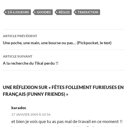
2 À 6 JOUEURS
GOODIES
RÈGLES
TRADUCTION
Navigation
ARTICLE PRÉCÉDENT
des
Une poche, une main, une bourse ou pas… (Pickpocket, le test)
articles
ARTICLE SUIVANT
A la recherche du Tikal perdu !!
UNE RÉFLEXION SUR « FÊTES FOLLEMENT FURIEUSES EN
FRANÇAIS (FUNNY FRIENDS) »
karadoc
27 JANVIER 2009 À 10:56
et bien je vois que tu as pas mal de travail en ce moment !!