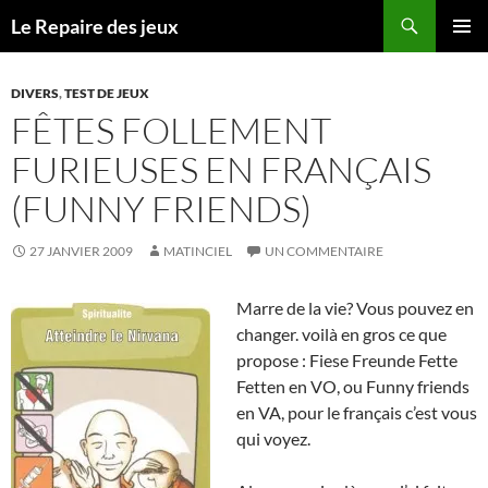
Recherche
Le Repaire des jeux
ALLER
MENU
AU
PRINCI
CONTENU
DIVERS
,
TEST DE JEUX
FÊTES FOLLEMENT
FURIEUSES EN FRANÇAIS
(FUNNY FRIENDS)
27 JANVIER 2009
MATINCIEL
UN COMMENTAIRE
Marre de la vie? Vous pouvez en
changer. voilà en gros ce que
propose : Fiese Freunde Fette
Fetten en VO, ou Funny friends
en VA, pour le français c’est vous
qui voyez.