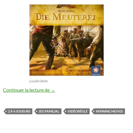
La jolie boite.
Cartagena 4 : die Meuterei en vidéo.
Continuer la lecture de
→
2 À 4 JOUEURS
JEU FAMILIAL
VIDÉORÈGLE
WINNING MOVES