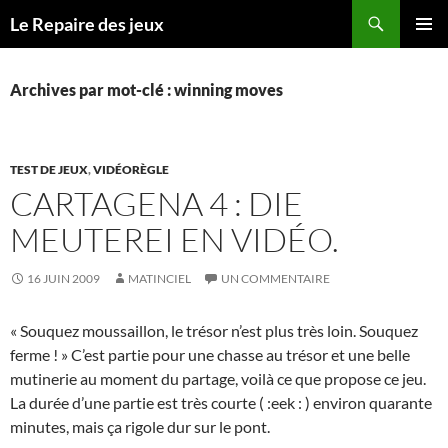
Recherche
Le Repaire des jeux
ALLER
MENU
AU
PRINCI
CONTENU
Archives par mot-clé : winning moves
TEST DE JEUX
,
VIDÉORÈGLE
CARTAGENA 4 : DIE
MEUTEREI EN VIDÉO.
16 JUIN 2009
MATINCIEL
UN COMMENTAIRE
« Souquez moussaillon, le trésor n’est plus très loin. Souquez
ferme ! » C’est partie pour une chasse au trésor et une belle
mutinerie au moment du partage, voilà ce que propose ce jeu.
La durée d’une partie est très courte ( :eek : ) environ quarante
minutes, mais ça rigole dur sur le pont.