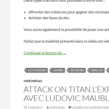
Deux types d’actions sont possibles à votre tour :
affronter des créatures pour gagner des récompe
Acheter des faces de dés.
Vous aurez également la possibilité de jouer une a
Notez que la matériel présenté dans la vidéo est cel
Dice Forge la vidéorègle ave
Continuer la lecture de
→
2 À 4 JOUEURS
CANNES
JEU DE DÉS
LIBELLUD
VIDÉORÈGLE
ATTACK ON TITAN L’E
AVEC LUDOVIC MAUB
1 MAI 2017
MATINCIEL
LAISSER UN COMMENTAIR