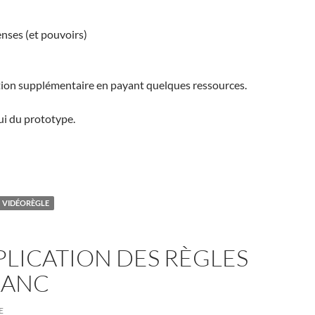
nses (et pouvoirs)
ction supplémentaire en payant quelques ressources.
ui du prototype.
c Léa de Libellud
VIDÉORÈGLE
XPLICATION DES RÈGLES
LANC
E