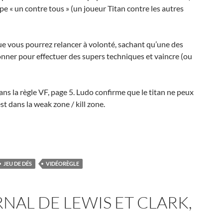
ype « un contre tous » (un joueur Titan contre les autres
 que vous pourrez relancer à volonté, sachant qu’une des
donner pour effectuer des supers techniques et vaincre (ou
dans la règle VF, page 5. Ludo confirme que le titan ne peux
est dans la weak zone / kill zone.
n des règles avec Ludovic Maublanc
JEU DE DÉS
VIDÉORÈGLE
RNAL DE LEWIS ET CLARK,