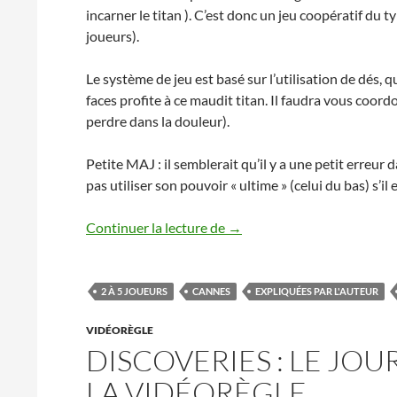
incarner le titan ). C’est donc un jeu coopératif du t
joueurs).
Le système de jeu est basé sur l’utilisation de dés,
faces profite à ce maudit titan. Il faudra vous coor
perdre dans la douleur).
Petite MAJ : il semblerait qu’il y a une petit erreur 
pas utiliser son pouvoir « ultime » (celui du bas) s’il 
Attack on Titan l’explicatio
Continuer la lecture de
→
2 À 5 JOUEURS
CANNES
EXPLIQUÉES PAR L'AUTEUR
VIDÉORÈGLE
DISCOVERIES : LE JOU
LA VIDÉORÈGLE