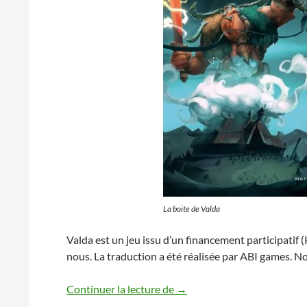
La boite de Valda
Valda est un jeu issu d’un financement participatif (
nous. La traduction a été réalisée par ABI games. N
Valda, le tuto des règles
Continuer la lecture de
→