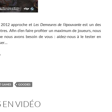
es 2012 approche et
Les Demeures de l’épouvante
est un des
res. Afin d’en faire profiter un maximum de joueurs, nous
que nous avons besoin de vous : aidez-nous à le tester en
sser…
»
le pour les demeures de l’épouvante.
HT GAMES
GOODIES
S EN VIDÉO