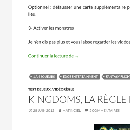
Optionnel : défausser une carte supplémentaire 
lieu.
3- Activer les monstres
Je n’en dis pas plus et vous laisse regarder les vid
Gears of War, les règles en 
Continuer la lecture de
→
1 À 4 JOUEURS
EDGE ENTERTAINMENT
FANTASY FLIG
TEST DE JEUX
,
VIDÉORÈGLE
KINGDOMS, LA RÈGLE 
28 JUIN 2012
MATINCIEL
5 COMMENTAIRES