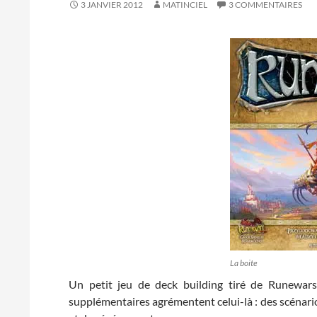
3 JANVIER 2012
MATINCIEL
3 COMMENTAIRES
La boite
Un petit jeu de deck building tiré de Runewars
supplémentaires agrémentent celui-là : des scénario