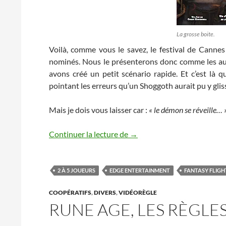
La grosse boite.
Voilà, comme vous le savez, le festival de Cann
nominés. Nous le présenterons donc comme les aut
avons créé un petit scénario rapide. Et c’est là 
pointant les erreurs qu’un Shoggoth aurait pu y gli
Mais je dois vous laisser car :
« le démon se réveille… 
Scénario, le démon se réveil
Continuer la lecture de
→
2 À 5 JOUEURS
EDGE ENTERTAINMENT
FANTASY FLIG
COOPÉRATIFS
,
DIVERS
,
VIDÉORÈGLE
RUNE AGE, LES RÈGLE