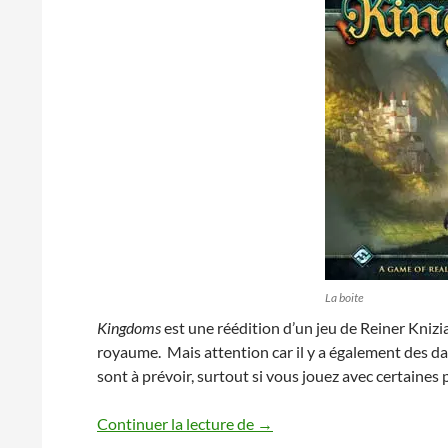
La boite
Kingdoms
est une réédition d’un jeu de Reiner Knizia
royaume. Mais attention car il y a également des d
sont à prévoir, surtout si vous jouez avec certaine
Kingdoms, la règle en vidéo 
Continuer la lecture de
→