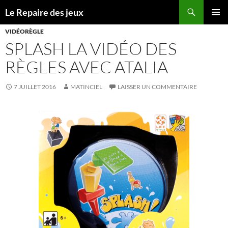
Recherche
Le Repaire des jeux
ALLER
MENU
AU
VIDÉORÈGLE
PRINCI
CONTENU
SPLASH LA VIDÉO DES
RÈGLES AVEC ATALIA
7 JUILLET 2016
MATINCIEL
LAISSER UN COMMENTAIRE