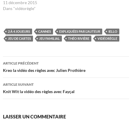
11 décembre 2015
Dans "vidéorègle"
2 À 4 JOUEURS
CANNES
EXPLIQUÉES PAR L'AUTEUR
IELLO
JEU DE CARTES
JEU FAMILIAL
THÉO RIVIÈRE
VIDÉORÈGLE
Navigation
ARTICLE PRÉCÉDENT
des
Kreo la vidéo des règles avec Julien Prothière
articles
ARTICLE SUIVANT
Knit Wit la vidéo des règles avec Fayçal
LAISSER UN COMMENTAIRE