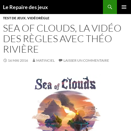
Recherche
Le Repaire des jeux
ALLER
MENU
AU
TEST DE JEUX
,
VIDÉORÈGLE
PRINCI
CONTENU
SEA OF CLOUDS, LA VIDÉO
DES RÈGLES AVEC THÉO
RIVIÈRE
16 MAI 2016
MATINCIEL
LAISSER UN COMMENTAIRE