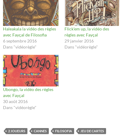
Haleakala la vidéo des règles
Flick’em up, la vidéo des
avec Fayçal de Filosofia
règles avec Fayçal
6 septembre 2016
29 janvier 2016
Dans "vidéorègle"
Dans "vidéorègle"
Ubongo, la vidéo des règles
avec Fayçal
30 août 2016
Dans "vidéorègle"
2 JOUEURS
CANNES
FILOSOFIA
JEU DE CARTES