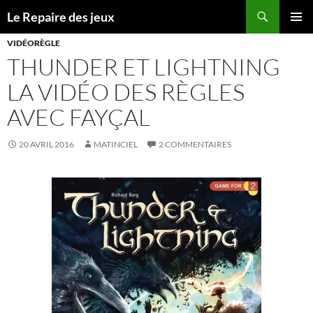
Recherche
Le Repaire des jeux
ALLER
MENU
AU
VIDÉORÈGLE
PRINCI
CONTENU
THUNDER ET LIGHTNING
LA VIDÉO DES RÈGLES
AVEC FAYÇAL
20 AVRIL 2016
MATINCIEL
2 COMMENTAIRES