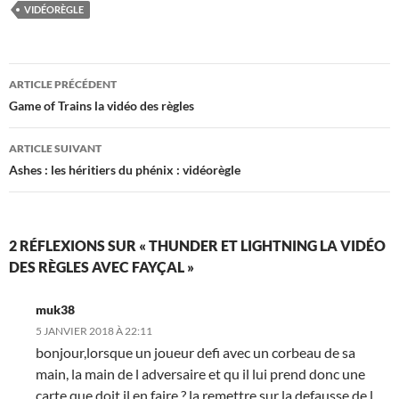
VIDÉORÈGLE
Navigation
ARTICLE PRÉCÉDENT
des
Game of Trains la vidéo des règles
articles
ARTICLE SUIVANT
Ashes : les héritiers du phénix : vidéorègle
2 RÉFLEXIONS SUR « THUNDER ET LIGHTNING LA VIDÉO
DES RÈGLES AVEC FAYÇAL »
muk38
5 JANVIER 2018 À 22:11
bonjour,lorsque un joueur defi avec un corbeau de sa
main, la main de l adversaire et qu il lui prend donc une
carte que doit il en faire ? la remettre sur la defausse de l