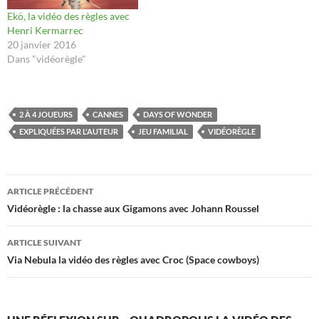
Ekö, la vidéo des règles avec
Henri Kermarrec
20 janvier 2016
Dans "vidéorègle"
2 À 4 JOUEURS
CANNES
DAYS OF WONDER
EXPLIQUÉES PAR L'AUTEUR
JEU FAMILIAL
VIDÉORÈGLE
Navigation
ARTICLE PRÉCÉDENT
des
Vidéorègle : la chasse aux Gigamons avec Johann Roussel
articles
ARTICLE SUIVANT
Via Nebula la vidéo des règles avec Croc (Space cowboys)