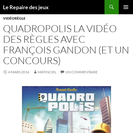
Recherche
Le Repaire des jeux
ALLER
MENU
AU
VIDÉORÈGLE
PRINCI
CONTENU
QUADROPOLIS LA VIDÉO
DES RÈGLES AVEC
FRANÇOIS GANDON (ET UN
CONCOURS)
4 MARS 2016
MATINCIEL
UN COMMENTAIRE