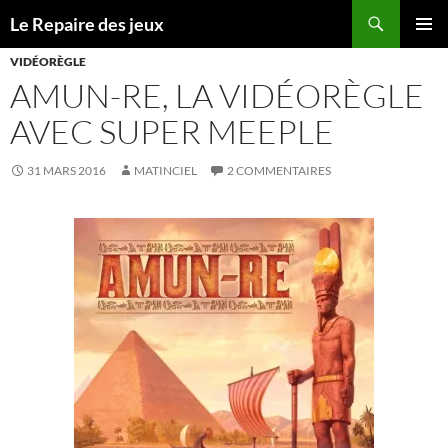
Recherche
Le Repaire des jeux
ALLER
MENU
AU
VIDÉORÈGLE
PRINCI
CONTENU
AMUN-RE, LA VIDÉORÈGLE
AVEC SUPER MEEPLE
31 MARS 2016
MATINCIEL
2 COMMENTAIRES