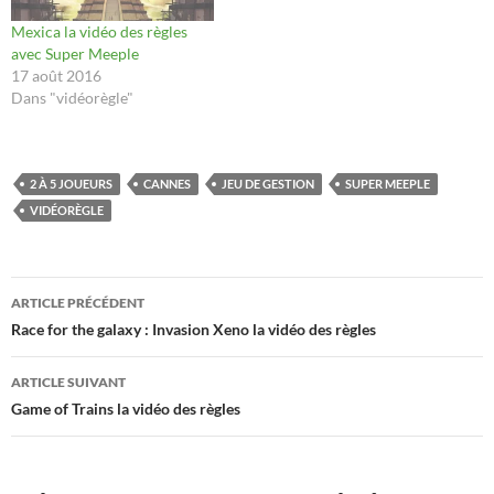
Mexica la vidéo des règles
avec Super Meeple
17 août 2016
Dans "vidéorègle"
2 À 5 JOUEURS
CANNES
JEU DE GESTION
SUPER MEEPLE
VIDÉORÈGLE
Navigation
ARTICLE PRÉCÉDENT
des
Race for the galaxy : Invasion Xeno la vidéo des règles
articles
ARTICLE SUIVANT
Game of Trains la vidéo des règles