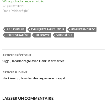
Wiraqocha, la règle en vidéo
26 juillet 2011
Dans "vidéorègle"
2 À 4 JOUEURS
EXPLIQUÉES PAR L'AUTEUR
HENRI KERMARREC
JEU DE STRATÉGIE
SIT DOWN!
VIDÉORÈGLE
Navigation
ARTICLE PRÉCÉDENT
des
Siggil, la vidéorègle avec Henri Kermarrec
articles
ARTICLE SUIVANT
Flick’em up, la vidéo des règles avec Fayçal
LAISSER UN COMMENTAIRE