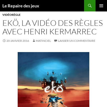
Recherche
Le Repaire des jeux
ALLER
MENU
AU
VIDÉORÈGLE
PRINCI
CONTENU
EKÖ, LA VIDÉO DES RÈGLES
AVEC HENRI KERMARREC
20 JANVIER 2016
MATINCIEL
LAISSER UN COMMENTAIRE