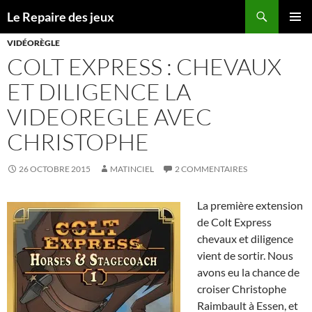
Recherche
Le Repaire des jeux
ALLER
MENU
AU
VIDÉORÈGLE
PRINCI
CONTENU
COLT EXPRESS : CHEVAUX
ET DILIGENCE LA
VIDEOREGLE AVEC
CHRISTOPHE
26 OCTOBRE 2015
MATINCIEL
2 COMMENTAIRES
La première extension
de Colt Express
chevaux et diligence
vient de sortir. Nous
avons eu la chance de
croiser Christophe
Raimbault à Essen, et