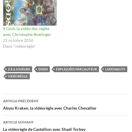
4 Gods la vidéo des règles
avec Christophe Boelinger
21 octobre 2016
Dans "vidéorègle"
2 À 6 JOUEURS
ESSEN
EXPLIQUÉES PAR L'AUTEUR
LUDONAUTE
VIDÉORÈGLE
Navigation
ARTICLE PRÉCÉDENT
des
Abyss Kraken, la vidéorègle avec Charles Chevallier
articles
ARTICLE SUIVANT
La vidéorègle de Castellion avec Shadi Torbey