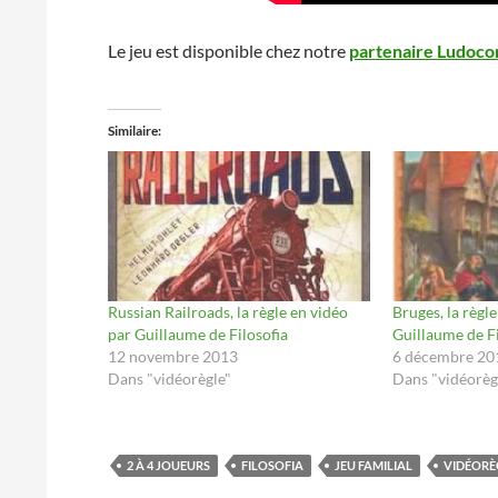
Le jeu est disponible chez notre
partenaire Ludocort
Similaire
Russian Railroads, la règle en vidéo
Bruges, la règl
par Guillaume de Filosofia
Guillaume de Fi
12 novembre 2013
6 décembre 20
Dans "vidéorègle"
Dans "vidéorèg
2 À 4 JOUEURS
FILOSOFIA
JEU FAMILIAL
VIDÉORÈ