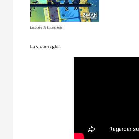
La boite de Blueprints
La vidéorègle :