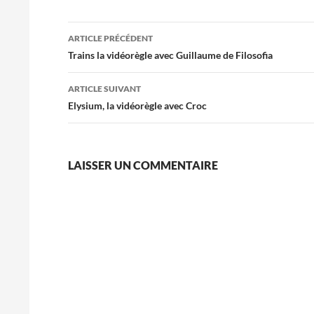
Navigation
ARTICLE PRÉCÉDENT
des
Trains la vidéorègle avec Guillaume de Filosofia
articles
ARTICLE SUIVANT
Elysium, la vidéorègle avec Croc
LAISSER UN COMMENTAIRE