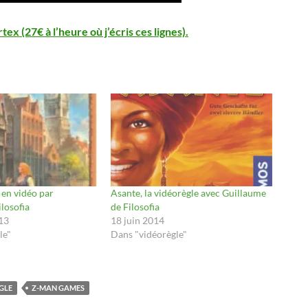
ex (27€ à l’heure où j’écris ces lignes).
e en vidéo par
Asante, la vidéorègle avec Guillaume
losofia
de Filosofia
13
18 juin 2014
le"
Dans "vidéorègle"
GLE
Z-MAN GAMES