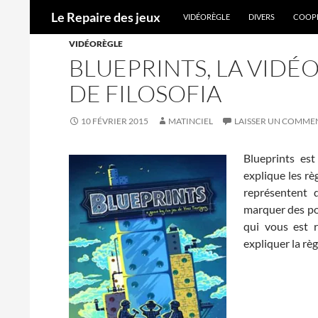
ALLER AU CONTENU
Recherche
Le Repaire des jeux
VIDÉORÈGLE
DIVERS
COOPÉ
VIDÉORÈGLE
BLUEPRINTS, LA VIDÉ
DE FILOSOFIA
10 FÉVRIER 2015
MATINCIEL
LAISSER UN COMME
Blueprints es
explique les rè
représentent 
marquer des poi
qui vous est r
expliquer la règ