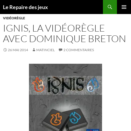
Recherche
Le Repaire des jeux
ALLER
MENU
AU
VIDÉORÈGLE
PRINCI
CONTENU
IGNIS, LA VIDÉORÈGLE
AVEC DOMINIQUE BRETON
26 MAI 2014
MATINCIEL
2 COMMENTAIRES