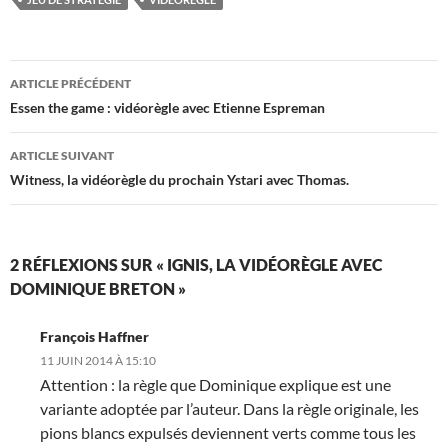
Navigation
ARTICLE PRÉCÉDENT
des
Essen the game : vidéorègle avec Etienne Espreman
articles
ARTICLE SUIVANT
Witness, la vidéorègle du prochain Ystari avec Thomas.
2 RÉFLEXIONS SUR « IGNIS, LA VIDÉORÈGLE AVEC
DOMINIQUE BRETON »
François Haffner
11 JUIN 2014 À 15:10
Attention : la règle que Dominique explique est une
variante adoptée par l’auteur. Dans la règle originale, les
pions blancs expulsés deviennent verts comme tous les