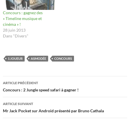
Concours : gagnez des
« Timeline musique et
cinéma » !
28 juin 2013
Dans "Divers"
1 JOUEUR
ASMODÉE
CONCOURS
Navigation
ARTICLE PRÉCÉDENT
des
Concours : 2 Jungle speed safari à gagner !
articles
ARTICLE SUIVANT
Mr Jack Pocket sur Android présenté par Bruno Cathala