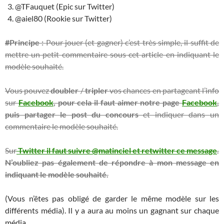
@TFauquet (Epic sur Twitter)
@aiel80 (Rookie sur Twitter)
#Principe :
Pour jouer (et gagner) c’est très simple, il suffit de
mettre un petit commentaire sous cet article en indiquant le
modèle souhaité.
Vous pouvez
doubler
/
tripler
vos chances en partageant l’info
sur
Facebook
, pour cela il faut aimer notre page
Facebook
,
puis partager le post du concours
et indiquer dans un
commentaire le modèle souhaité.
Sur
Twitter il faut suivre @matinciel et retwitter ce message
.
N’oubliez pas également de répondre à mon message en
indiquant le modèle souhaité.
(Vous n’êtes pas obligé de garder le même modèle sur les
différents média). Il y a aura au moins un gagnant sur chaque
média.