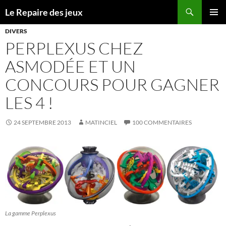
Recherche
Le Repaire des jeux
ALLER
MENU
AU
DIVERS
PRINCI
CONTENU
PERPLEXUS CHEZ
ASMODÉE ET UN
CONCOURS POUR GAGNER
LES 4 !
24 SEPTEMBRE 2013
MATINCIEL
100 COMMENTAIRES
La gamme Perplexus