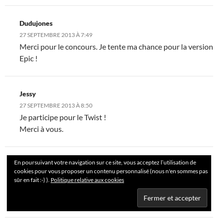
Dudujones
27 SEPTEMBRE 2013 À 7:49
Merci pour le concours. Je tente ma chance pour la version
Epic !
Jessy
27 SEPTEMBRE 2013 À 8:50
Je participe pour le Twist !
Merci à vous.
En poursuivant votre navigation sur ce site, vous acceptez l’utilisation de
Ange
cookies pour vous proposer un contenu personnalisé (nous n'en sommes pas
27 SEPTEMBRE 2013 À 12:40
sûr en fait :-) ).
Politique relative aux cookies
Merci pour ce concours! Je tente pour la version Original
^^