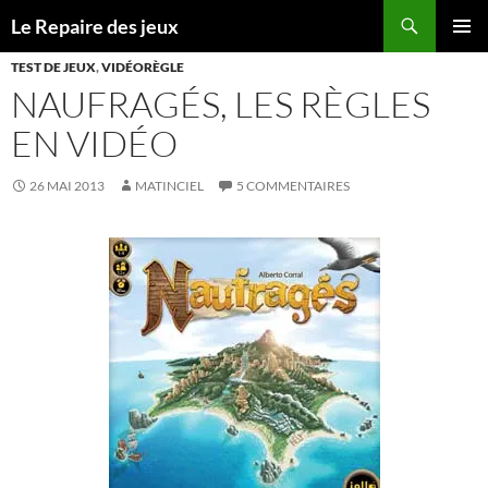
Recherche
Le Repaire des jeux
ALLER
MENU
AU
TEST DE JEUX
,
VIDÉORÈGLE
PRINCI
CONTENU
NAUFRAGÉS, LES RÈGLES
EN VIDÉO
26 MAI 2013
MATINCIEL
5 COMMENTAIRES