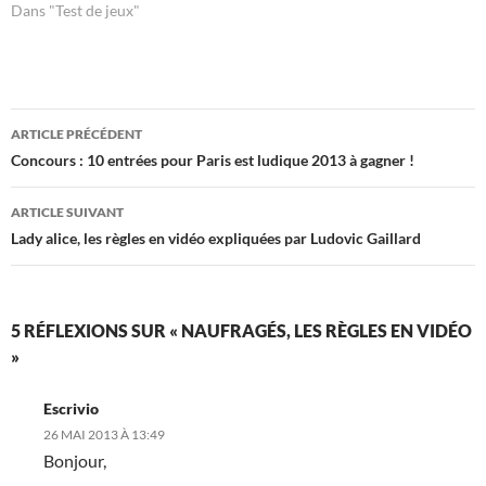
Dans "Test de jeux"
Navigation
ARTICLE PRÉCÉDENT
des
Concours : 10 entrées pour Paris est ludique 2013 à gagner !
articles
ARTICLE SUIVANT
Lady alice, les règles en vidéo expliquées par Ludovic Gaillard
5 RÉFLEXIONS SUR « NAUFRAGÉS, LES RÈGLES EN VIDÉO
»
Escrivio
26 MAI 2013 À 13:49
Bonjour,