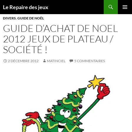
Recherche
Le Repaire des jeux
ALLER
MENU
AU
DIVERS
,
GUIDE DE NOËL
PRINCI
CONTENU
GUIDE D’ACHAT DE NOEL
2012 JEUX DE PLATEAU /
SOCIÉTÉ !
2 DÉCEMBRE 2012
MATINCIEL
5 COMMENTAIRES