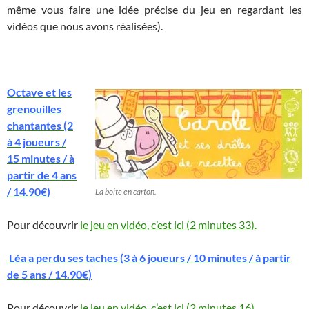
même vous faire une idée précise du jeu en regardant les
vidéos que nous avons réalisées).
Octave et les
grenouilles
chantantes (2
à 4 joueurs /
15 minutes / à
partir de 4 ans
/ 14.90€)
La boite en carton.
Pour découvrir
le jeu en vidéo, c’est ici (2 minutes 33).
Léa a perdu ses taches (3 à 6 joueurs / 10 minutes / à partir
de 5 ans / 14.90€)
Pour découvrir
le jeu en vidéo, c’est ici (2 minutes 16).