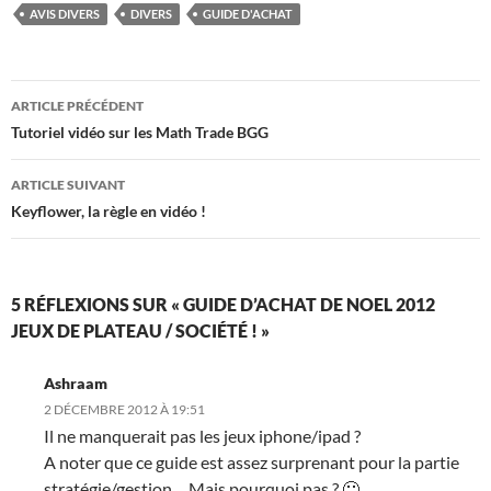
AVIS DIVERS
DIVERS
GUIDE D'ACHAT
Navigation
ARTICLE PRÉCÉDENT
des
Tutoriel vidéo sur les Math Trade BGG
articles
ARTICLE SUIVANT
Keyflower, la règle en vidéo !
5 RÉFLEXIONS SUR « GUIDE D’ACHAT DE NOEL 2012
JEUX DE PLATEAU / SOCIÉTÉ ! »
Ashraam
2 DÉCEMBRE 2012 À 19:51
Il ne manquerait pas les jeux iphone/ipad ?
A noter que ce guide est assez surprenant pour la partie
stratégie/gestion… Mais pourquoi pas ? 🙂