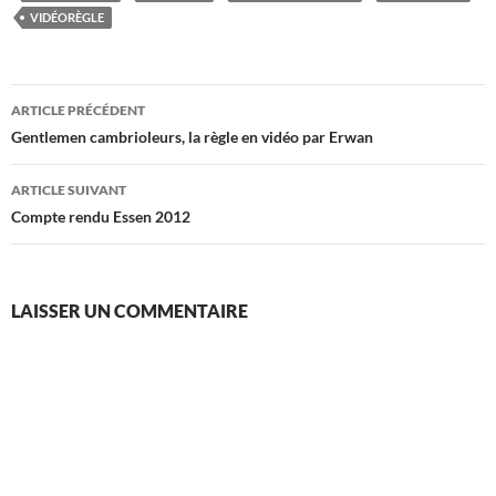
VIDÉORÈGLE
Navigation
ARTICLE PRÉCÉDENT
des
Gentlemen cambrioleurs, la règle en vidéo par Erwan
articles
ARTICLE SUIVANT
Compte rendu Essen 2012
LAISSER UN COMMENTAIRE