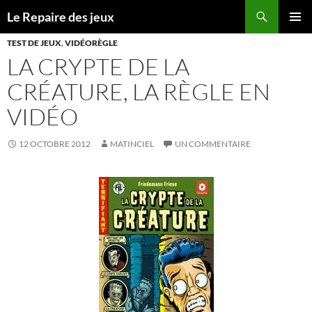
Recherche
Le Repaire des jeux
ALLER
MENU
AU
TEST DE JEUX
,
VIDÉORÈGLE
PRINCI
CONTENU
LA CRYPTE DE LA
CRÉATURE, LA RÈGLE EN
VIDÉO
12 OCTOBRE 2012
MATINCIEL
UN COMMENTAIRE