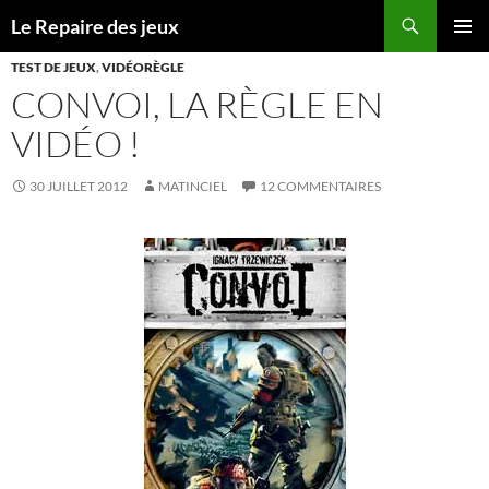
Recherche
Le Repaire des jeux
ALLER
MENU
AU
TEST DE JEUX
,
VIDÉORÈGLE
PRINCI
CONTENU
CONVOI, LA RÈGLE EN
VIDÉO !
30 JUILLET 2012
MATINCIEL
12 COMMENTAIRES