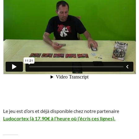
Le jeu est d’ors et déjà disponible chez notre partenaire
Ludocortex (à 17.90€ à l’heure où j’écris ces lignes).