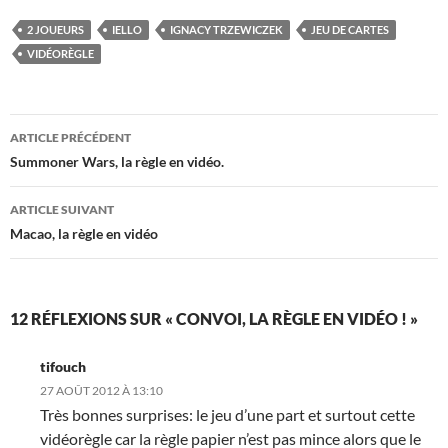
2 JOUEURS
IELLO
IGNACY TRZEWICZEK
JEU DE CARTES
VIDÉORÈGLE
Navigation
ARTICLE PRÉCÉDENT
des
Summoner Wars, la règle en vidéo.
articles
ARTICLE SUIVANT
Macao, la règle en vidéo
12 RÉFLEXIONS SUR « CONVOI, LA RÈGLE EN VIDÉO ! »
tifouch
27 AOÛT 2012 À 13:10
Très bonnes surprises: le jeu d’une part et surtout cette
vidéorègle car la règle papier n’est pas mince alors que le