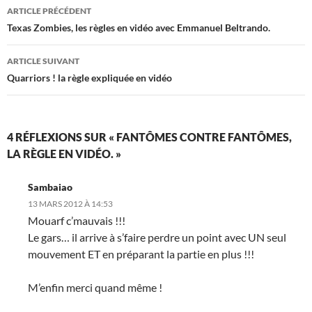
Navigation
ARTICLE PRÉCÉDENT
des
Texas Zombies, les règles en vidéo avec Emmanuel Beltrando.
articles
ARTICLE SUIVANT
Quarriors ! la règle expliquée en vidéo
4 RÉFLEXIONS SUR « FANTÔMES CONTRE FANTÔMES,
LA RÈGLE EN VIDÉO. »
Sambaiao
13 MARS 2012 À 14:53
Mouarf c’mauvais !!!
Le gars… il arrive à s’faire perdre un point avec UN seul
mouvement ET en préparant la partie en plus !!!
M’enfin merci quand même !