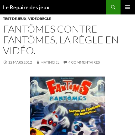
Recherche
Le Repaire des jeux
ALLER
MENU
AU
TEST DE JEUX
,
VIDÉORÈGLE
PRINCI
CONTENU
FANTÔMES CONTRE
FANTÔMES, LA RÈGLE EN
VIDÉO.
12 MARS 2012
MATINCIEL
4 COMMENTAIRES