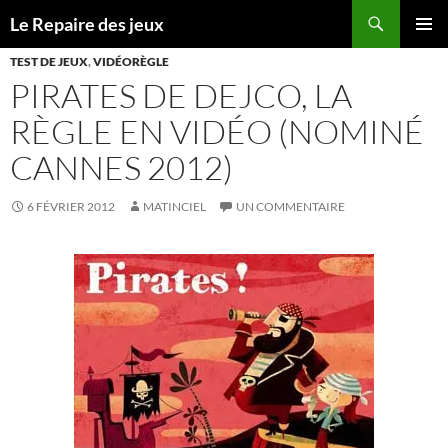
Recherche
Le Repaire des jeux
ALLER
MENU
AU
TEST DE JEUX
,
VIDÉORÈGLE
PRINCI
CONTENU
PIRATES DE DEJCO, LA
RÈGLE EN VIDÉO (NOMINÉ
CANNES 2012)
6 FÉVRIER 2012
MATINCIEL
UN COMMENTAIRE