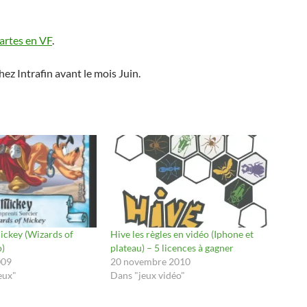
cartes en VF
.
ez Intrafin avant le mois Juin.
ickey (Wizards of
Hive les règles en vidéo (Iphone et
o)
plateau) – 5 licences à gagner
009
20 novembre 2010
eux"
Dans "jeux vidéo"