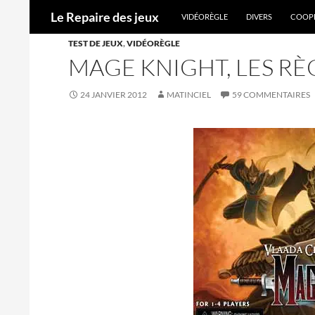
ALLER AU CONTENU
Recherche
Le Repaire des jeux
VIDÉORÈGLE
DIVERS
COOPÉ
TEST DE JEUX
,
VIDÉORÈGLE
MAGE KNIGHT, LES RÈ
24 JANVIER 2012
MATINCIEL
59 COMMENTAIRES