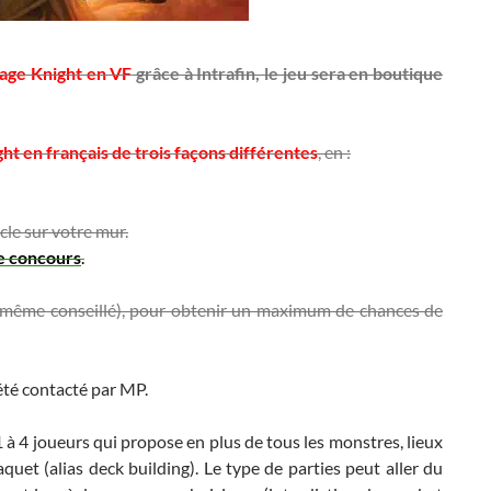
age Knight en VF
grâce à Intrafin, le jeu sera en boutique
 en français de trois façons différentes
, en :
cle sur votre mur.
e concours
.
c’est même conseillé), pour obtenir un maximum de chances de
été contacté par MP.
 à 4 joueurs qui propose en plus de tous les monstres, lieux
quet (alias deck building). Le type de parties peut aller du