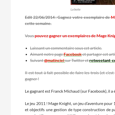
La boite
Edit 22/06/2014 : Gagnez votre exemplaire de
M
cette semaine.
Vous
pouvez gagner un exemplaires de Mage Knight
Laissant un commentaire sous cet article.
Aimant notre page
Facebook
et partager cet arti
Suivant
@matinciel
sur Twitter et
retweetant c
Il est tout à fait possible de faire les trois (et 
gagner !
Le gagnant est Franck Michaud (sur Facebook), il a 
Le jeu 2011 ! Mage Knight, un jeu d’aventure pour 1
et objectifs une gestion de type construction de pa