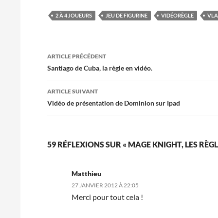
2 À 4 JOUEURS
JEU DE FIGURINE
VIDÉORÈGLE
VLA
Navigation
ARTICLE PRÉCÉDENT
des
Santiago de Cuba, la règle en vidéo.
articles
ARTICLE SUIVANT
Vidéo de présentation de Dominion sur Ipad
59 RÉFLEXIONS SUR « MAGE KNIGHT, LES RÈGL
Matthieu
27 JANVIER 2012 À 22:05
Merci pour tout cela !