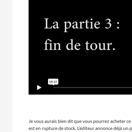
Je vous aurais bien dit que vous pourrez acheter ce
est en rupture de stock. L’éditeur annonce déjà un p