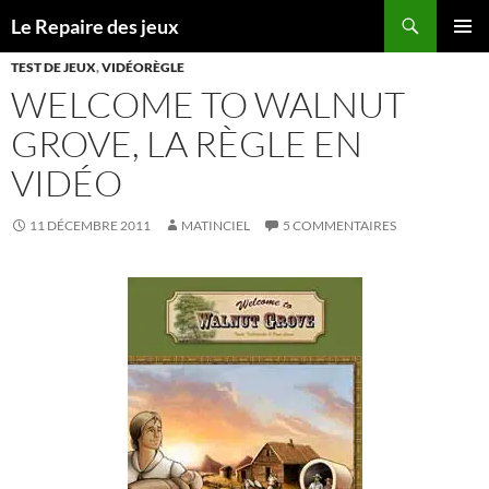
Recherche
Le Repaire des jeux
ALLER
MENU
AU
TEST DE JEUX
,
VIDÉORÈGLE
PRINCI
CONTENU
WELCOME TO WALNUT
GROVE, LA RÈGLE EN
VIDÉO
11 DÉCEMBRE 2011
MATINCIEL
5 COMMENTAIRES