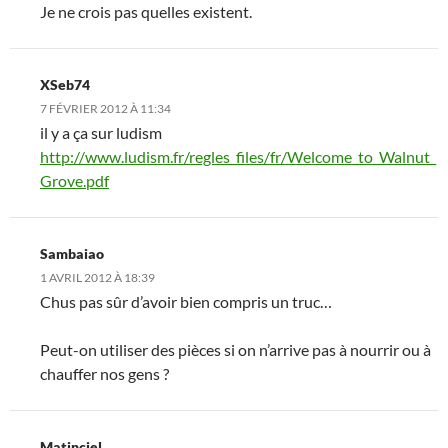
Je ne crois pas quelles existent.
XSeb74
7 FÉVRIER 2012 À 11:34
il y a ça sur ludism
http://www.ludism.fr/regles_files/fr/Welcome_to_Walnut_
Grove.pdf
Sambaiao
1 AVRIL 2012 À 18:39
Chus pas sûr d’avoir bien compris un truc…
Peut-on utiliser des pièces si on n’arrive pas à nourrir ou à
chauffer nos gens ?
Matinciel