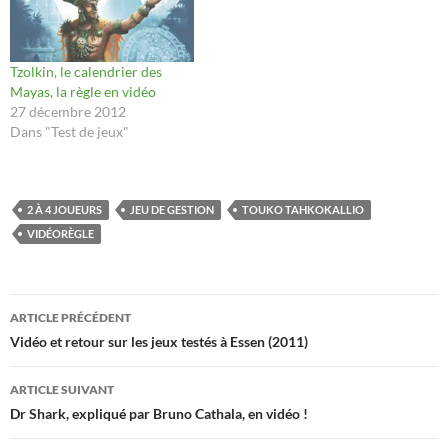
Tzolkin, le calendrier des
Mayas, la règle en vidéo
27 décembre 2012
Dans "Test de jeux"
2 À 4 JOUEURS
JEU DE GESTION
TOUKO TAHKOKALLIO
VIDÉORÈGLE
Navigation
ARTICLE PRÉCÉDENT
des
Vidéo et retour sur les jeux testés à Essen (2011)
articles
ARTICLE SUIVANT
Dr Shark, expliqué par Bruno Cathala, en vidéo !