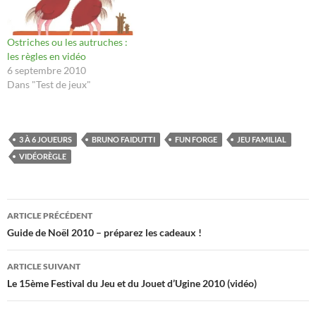
Ostriches ou les autruches :
les règles en vidéo
6 septembre 2010
Dans "Test de jeux"
3 À 6 JOUEURS
BRUNO FAIDUTTI
FUN FORGE
JEU FAMILIAL
VIDÉORÈGLE
Navigation
ARTICLE PRÉCÉDENT
des
Guide de Noël 2010 – préparez les cadeaux !
articles
ARTICLE SUIVANT
Le 15ème Festival du Jeu et du Jouet d’Ugine 2010 (vidéo)