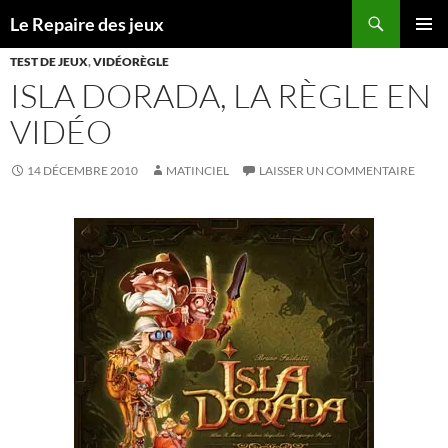
Recherche
Le Repaire des jeux
ALLER
MENU
AU
TEST DE JEUX
,
VIDÉORÈGLE
PRINCI
CONTENU
ISLA DORADA, LA RÈGLE EN
VIDÉO
14 DÉCEMBRE 2010
MATINCIEL
LAISSER UN COMMENTAIRE