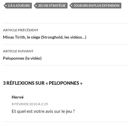
2 À 6 JOUEURS
JEU DE STRATÉGIE
JOUEURS EN PLUS EXTENSION
Navigation
ARTICLE PRÉCÉDENT
des
Minas Tirith, le siège (Stronghold, les vidéos…)
articles
ARTICLE SUIVANT
Peloponnes (la vidéo)
3 RÉFLEXIONS SUR « PELOPONNES »
Hervé
8 FÉVRIER 2010 À 2:29
Et quel est votre avis sur le jeu ?