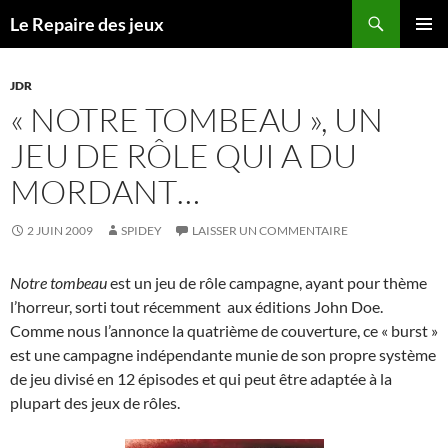
Recherche
Le Repaire des jeux
ALLER
MENU
AU
PRINCI
CONTENU
JDR
« NOTRE TOMBEAU », UN
JEU DE RÔLE QUI A DU
MORDANT…
2 JUIN 2009
SPIDEY
LAISSER UN COMMENTAIRE
Notre tombeau
est un jeu de rôle campagne, ayant pour thème
l’horreur, sorti tout récemment aux éditions John Doe.
Comme nous l’annonce la quatrième de couverture, ce « burst »
est une campagne indépendante munie de son propre système
de jeu divisé en 12 épisodes et qui peut être adaptée à la
plupart des jeux de rôles.