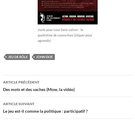
Juste pour vous faire saliver : la
quatrième de couverture (cliquer pour
agrandir)
JEU DE RÔLE
JOHN DOE
Navigation
ARTICLE PRÉCÉDENT
des
Des mots et des vaches (Mow, la vidéo)
articles
ARTICLE SUIVANT
Le jeu est-il comme la politique : participatif ?