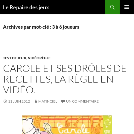
Recherche
Le Repaire des jeux
ALLER
MENU
AU
PRINCI
CONTENU
Archives par mot-clé : 3 à 6 joueurs
TEST DE JEUX
,
VIDÉORÈGLE
CAROLE ET SES DRÔLES DE
RECETTES, LA RÈGLE EN
VIDÉO.
11 JUIN 2012
MATINCIEL
UN COMMENTAIRE