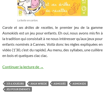
La boite en carton.
Carole et ses drôles de recettes
, le premier jeu de la gamme
Asmokids est un jeu pour enfants. Eh oui, nous avons mis fin à
la tradition qui consistait à ne nous intéresser qu’aux jeux pour
enfants nominés à Cannes. Voilà donc les règles expliquées en
vidéo (1’30, c’est du rapide). Au menu, des syllabes, une cuillère
en bois et quelques clac clac.
Carole et ses drôles de recettes, la règle 
Continuer la lecture de
→
3 À 6 JOUEURS
ANJA WREDE
ASMODÉE
ASMOKIDS
JEU POUR ENFANTS