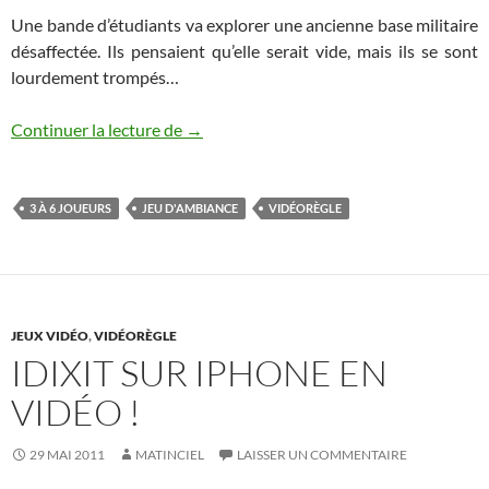
Une bande d’étudiants va explorer une ancienne base militaire
désaffectée. Ils pensaient qu’elle serait vide, mais ils se sont
lourdement trompés…
Texas Zombies, les règles en vidéo avec
Continuer la lecture de
→
3 À 6 JOUEURS
JEU D'AMBIANCE
VIDÉORÈGLE
JEUX VIDÉO
,
VIDÉORÈGLE
IDIXIT SUR IPHONE EN
VIDÉO !
29 MAI 2011
MATINCIEL
LAISSER UN COMMENTAIRE