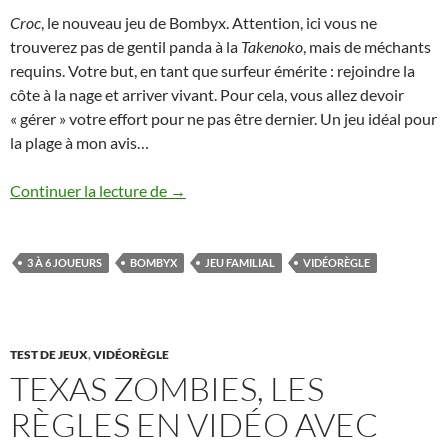
Croc
, le nouveau jeu de Bombyx. Attention, ici vous ne
trouverez pas de gentil panda à la
Takenoko
, mais de méchants
requins. Votre but, en tant que surfeur émérite : rejoindre la
côte à la nage et arriver vivant. Pour cela, vous allez devoir
« gérer » votre effort pour ne pas être dernier. Un jeu idéal pour
la plage à mon avis…
Croc, les règles expliquées dans une par
Continuer la lecture de
→
3 À 6 JOUEURS
BOMBYX
JEU FAMILIAL
VIDÉORÈGLE
TEST DE JEUX
,
VIDÉORÈGLE
TEXAS ZOMBIES, LES
RÈGLES EN VIDÉO AVEC