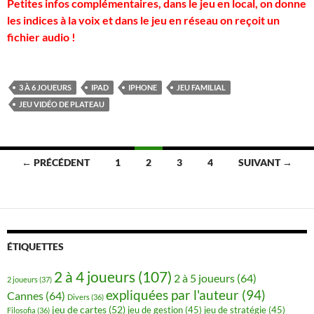
Petites infos complémentaires, dans le jeu en local, on donne
les indices à la voix et dans le jeu en réseau on reçoit un
fichier audio !
3 À 6 JOUEURS
IPAD
IPHONE
JEU FAMILIAL
JEU VIDÉO DE PLATEAU
Navigation
← PRÉCÉDENT
1
2
3
4
SUIVANT →
des
articles
ÉTIQUETTES
2 à 4 joueurs
(107)
2 à 5 joueurs
(64)
2 joueurs
(37)
expliquées par l'auteur
(94)
Cannes
(64)
Divers
(36)
jeu de cartes
(52)
jeu de gestion
(45)
jeu de stratégie
(45)
Filosofia
(36)